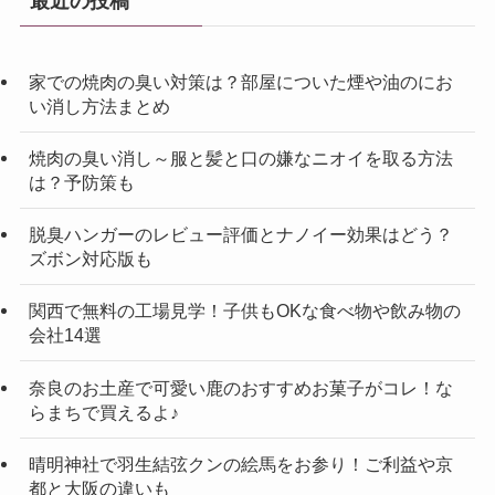
最近の投稿
家での焼肉の臭い対策は？部屋についた煙や油のにお
い消し方法まとめ
焼肉の臭い消し～服と髪と口の嫌なニオイを取る方法
は？予防策も
脱臭ハンガーのレビュー評価とナノイー効果はどう？
ズボン対応版も
関西で無料の工場見学！子供もOKな食べ物や飲み物の
会社14選
奈良のお土産で可愛い鹿のおすすめお菓子がコレ！な
らまちで買えるよ♪
晴明神社で羽生結弦クンの絵馬をお参り！ご利益や京
都と大阪の違いも