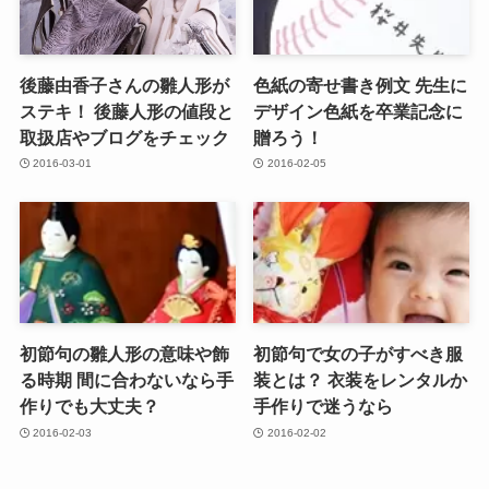
後藤由香子さんの雛人形が
色紙の寄せ書き例文 先生に
ステキ！ 後藤人形の値段と
デザイン色紙を卒業記念に
取扱店やブログをチェック
贈ろう！
2016-03-01
2016-02-05
初節句の雛人形の意味や飾
初節句で女の子がすべき服
る時期 間に合わないなら手
装とは？ 衣装をレンタルか
作りでも大丈夫？
手作りで迷うなら
2016-02-03
2016-02-02