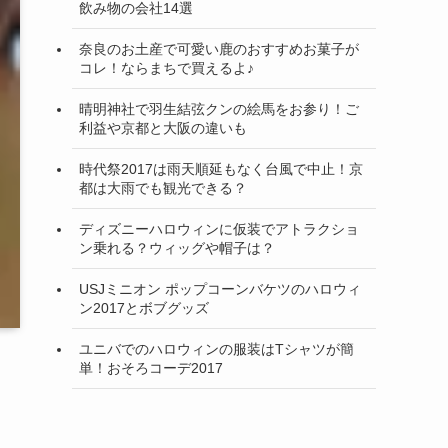
飲み物の会社14選
奈良のお土産で可愛い鹿のおすすめお菓子が
コレ！ならまちで買えるよ♪
晴明神社で羽生結弦クンの絵馬をお参り！ご
利益や京都と大阪の違いも
時代祭2017は雨天順延もなく台風で中止！京
都は大雨でも観光できる？
ディズニーハロウィンに仮装でアトラクショ
ン乗れる？ウィッグや帽子は？
USJミニオン ポップコーンバケツのハロウィ
ン2017とボブグッズ
ユニバでのハロウィンの服装はTシャツが簡
単！おそろコーデ2017