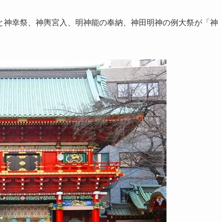
と神幸祭、神輿宮入、明神能の奉納、神田明神の例大祭が「神