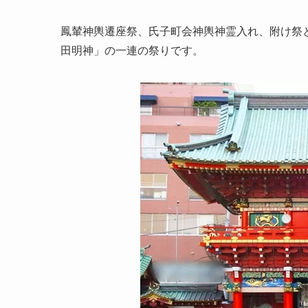
鳳輦神輿遷座祭、氏子町会神輿神霊入れ、附け祭
田明神」の一連の祭りです。