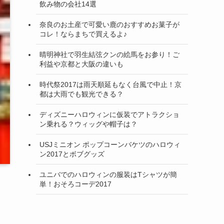
飲み物の会社14選
奈良のお土産で可愛い鹿のおすすめお菓子が
コレ！ならまちで買えるよ♪
晴明神社で羽生結弦クンの絵馬をお参り！ご
利益や京都と大阪の違いも
時代祭2017は雨天順延もなく台風で中止！京
都は大雨でも観光できる？
ディズニーハロウィンに仮装でアトラクショ
ン乗れる？ウィッグや帽子は？
USJミニオン ポップコーンバケツのハロウィ
ン2017とボブグッズ
ユニバでのハロウィンの服装はTシャツが簡
単！おそろコーデ2017