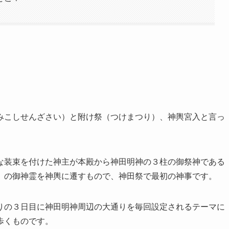
みこしせんざさい）と附け祭（つけまつり）、神輿宮入と言っ
な装束を付けた神主が本殿から神田明神の３柱の御祭神である
）の御神霊を神輿に遷すもので、
神田祭で最初の神事
です。
りの３日目に神田明神周辺の大通りを毎回設定されるテーマに
歩くものです。