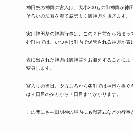
神田祭の神輿の宮入は、
大小200もの御神輿が神
そろいの法被を着て威勢よく御神輿を担ぎます。
実は神田祭の神輿行事は、この２日前から始まっ
む町内では、いつもは町内で保管される神輿が表
表に出された神輿は御神霊をお迎えすることによ
変身します。
宮入りの当日、夕方ごろから各町では神輿を担ぐ
は４日目の夕方から７日目までかかります。
この間にも神田明神の境内にも献茶式などの行事