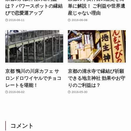
は？ パワースポットの縁結
単に解説！ ご利益や世界遺
びで恋愛運アップ
産じゃない理由
2016-06-11
2016-06-08
京都 鴨川の川床カフェ サ
京都の清水寺で縁結び祈願
ロンドロワイヤルでチョコ
できる地主神社 効果やお守
レートを堪能！
りのご利益は？
2016-06-02
2016-05-30
コメント