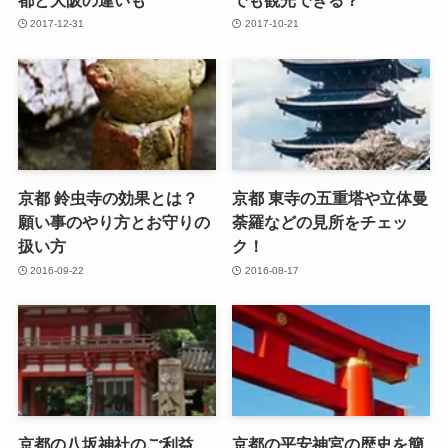
2017-12-31
2017-10-21
京都 鈴虫寺の効果とは？
京都 東寺の五重塔や立体曼
願い事のやり方とお守りの
荼羅などの見所をチェッ
扱い方
ク！
2016-09-22
2016-08-17
京都の八坂神社のご利益
京都の平安神宮の歴史を簡