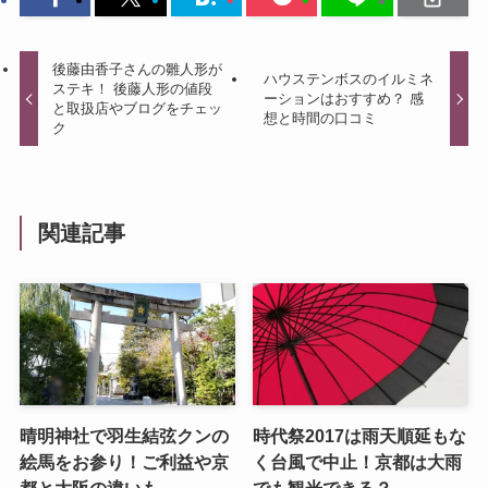
後藤由香子さんの雛人形が
ハウステンボスのイルミネ
ステキ！ 後藤人形の値段
ーションはおすすめ？ 感
と取扱店やブログをチェッ
想と時間の口コミ
ク
関連記事
晴明神社で羽生結弦クンの
時代祭2017は雨天順延もな
絵馬をお参り！ご利益や京
く台風で中止！京都は大雨
都と大阪の違いも
でも観光できる？