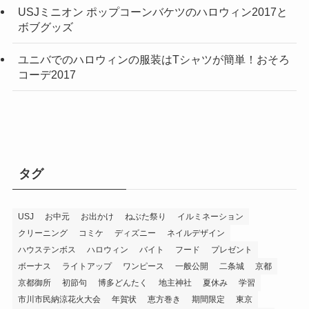
USJミニオン ポップコーンバケツのハロウィン2017と
ボブグッズ
ユニバでのハロウィンの服装はTシャツが簡単！おそろ
コーデ2017
タグ
USJ
お中元
お出かけ
ねぶた祭り
イルミネーション
クリーニング
コミケ
ディズニー
ネイルデザイン
ハウステンボス
ハロウィン
バイト
フード
プレゼント
ボーナス
ライトアップ
ワンピース
一般公開
二条城
京都
京都御所
初節句
博多どんたく
地主神社
夏休み
学習
市川市民納涼花火大会
年賀状
恵方巻き
期間限定
東京