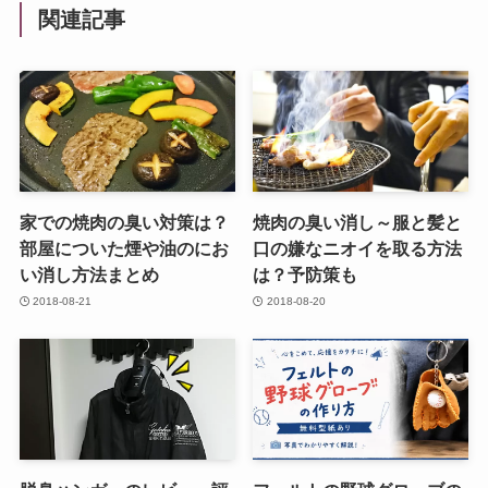
関連記事
家での焼肉の臭い対策は？
焼肉の臭い消し～服と髪と
部屋についた煙や油のにお
口の嫌なニオイを取る方法
い消し方法まとめ
は？予防策も
2018-08-21
2018-08-20