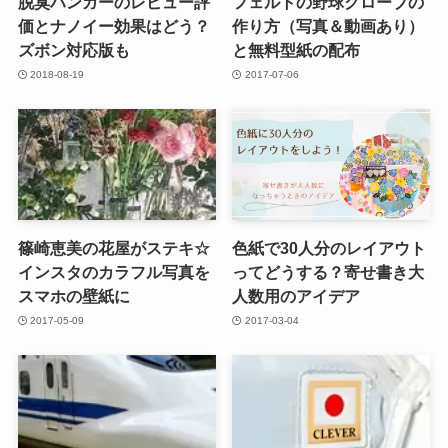
脱臭ハンガーのレビュー評
フェルトの野球グローブの
価とナノイー効果はどう？
作り方（写真＆動画あり）
ズボン対応版も
と無料型紙の配布
2018-08-19
2017-07-06
篠崎恵美の花屋がステキ☆
色紙で30人分のレイアウト
インスタのカラフル写真を
ってどうする？寄せ書き大
スマホの壁紙に
人数用のアイデア
2017-05-09
2017-03-04