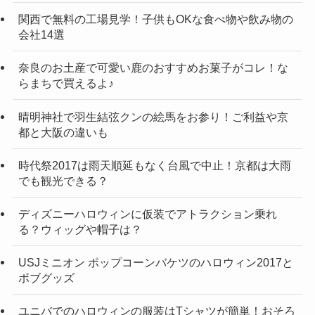
関西で無料の工場見学！子供もOKな食べ物や飲み物の
会社14選
奈良のお土産で可愛い鹿のおすすめお菓子がコレ！な
らまちで買えるよ♪
晴明神社で羽生結弦クンの絵馬をお参り！ご利益や京
都と大阪の違いも
時代祭2017は雨天順延もなく台風で中止！京都は大雨
でも観光できる？
ディズニーハロウィンに仮装でアトラクション乗れ
る？ウィッグや帽子は？
USJミニオン ポップコーンバケツのハロウィン2017と
ボブグッズ
ユニバでのハロウィンの服装はTシャツが簡単！おそろ