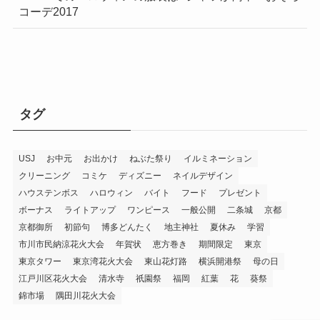
コーデ2017
タグ
USJ
お中元
お出かけ
ねぶた祭り
イルミネーション
クリーニング
コミケ
ディズニー
ネイルデザイン
ハウステンボス
ハロウィン
バイト
フード
プレゼント
ボーナス
ライトアップ
ワンピース
一般公開
二条城
京都
京都御所
初節句
博多どんたく
地主神社
夏休み
学習
市川市民納涼花火大会
年賀状
恵方巻き
期間限定
東京
東京タワー
東京湾花火大会
東山花灯路
横浜開港祭
母の日
江戸川区花火大会
清水寺
祇園祭
福岡
紅葉
花
葵祭
錦市場
隅田川花火大会