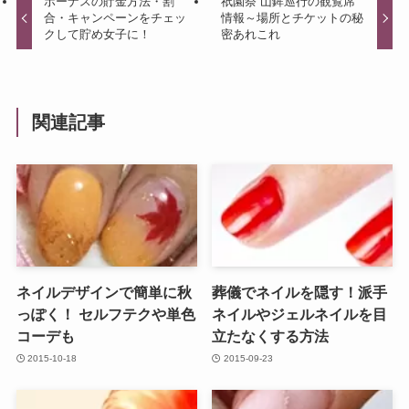
ボーナスの貯金方法・割
祇園祭 山鉾巡行の観覧席
合・キャンペーンをチェッ
情報～場所とチケットの秘
クして貯め女子に！
密あれこれ
関連記事
ネイルデザインで簡単に秋
葬儀でネイルを隠す！派手
っぽく！ セルフテクや単色
ネイルやジェルネイルを目
コーデも
立たなくする方法
2015-10-18
2015-09-23