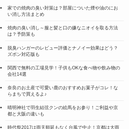
家での焼肉の臭い対策は？部屋についた煙や油のにお
い消し方法まとめ
焼肉の臭い消し～服と髪と口の嫌なニオイを取る方法
は？予防策も
脱臭ハンガーのレビュー評価とナノイー効果はどう？
ズボン対応版も
関西で無料の工場見学！子供もOKな食べ物や飲み物の
会社14選
奈良のお土産で可愛い鹿のおすすめお菓子がコレ！な
らまちで買えるよ♪
晴明神社で羽生結弦クンの絵馬をお参り！ご利益や京
都と大阪の違いも
時代祭2017は雨天順延もなく台風で中止！京都は大雨