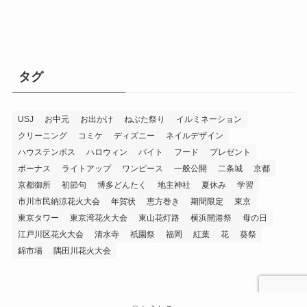
タグ
USJ
お中元
お出かけ
ねぶた祭り
イルミネーション
クリーニング
コミケ
ディズニー
ネイルデザイン
ハウステンボス
ハロウィン
バイト
フード
プレゼント
ボーナス
ライトアップ
ワンピース
一般公開
二条城
京都
京都御所
初節句
博多どんたく
地主神社
夏休み
学習
市川市民納涼花火大会
年賀状
恵方巻き
期間限定
東京
東京タワー
東京湾花火大会
東山花灯路
横浜開港祭
母の日
江戸川区花火大会
清水寺
祇園祭
福岡
紅葉
花
葵祭
錦市場
隅田川花火大会