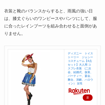
衣装と靴のバランスからすると、雨風の強い日
は、
膝丈ぐらいのワンピースやパンツにして、服
に合ったレインブーツを組み合わせる
と面倒があ
りません。
ディズニー トイス
トーリー ジェシー
コスチューム【4点
セット】大人用 コ
スプレ衣装 (二次
会、結婚式、仮装、
パーティー、宴会、
舞台、演劇、ハロウ
ィン） 女性
楽
天