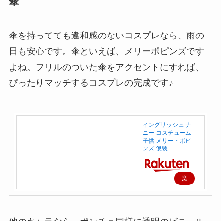
傘
傘を持ってても違和感のないコスプレなら、雨の
日も安心です。傘といえば、メリーポピンズです
よね。フリルのついた傘をアクセントにすれば、
ぴったりマッチするコスプレの完成です♪
イングリッシュ ナ
ニー コスチューム
子供 メリー・ポピ
ンズ 仮装
楽
天
で
購