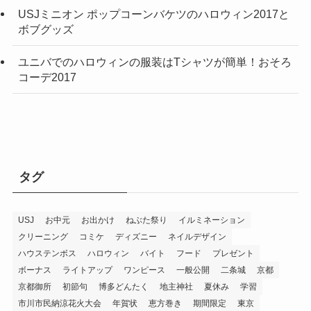
USJミニオン ポップコーンバケツのハロウィン2017と
ボブグッズ
ユニバでのハロウィンの服装はTシャツが簡単！おそろ
コーデ2017
タグ
USJ
お中元
お出かけ
ねぶた祭り
イルミネーション
クリーニング
コミケ
ディズニー
ネイルデザイン
ハウステンボス
ハロウィン
バイト
フード
プレゼント
ボーナス
ライトアップ
ワンピース
一般公開
二条城
京都
京都御所
初節句
博多どんたく
地主神社
夏休み
学習
市川市民納涼花火大会
年賀状
恵方巻き
期間限定
東京