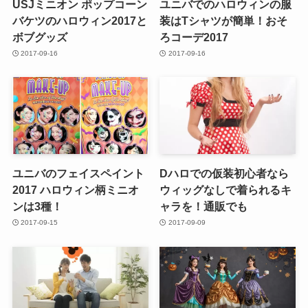
USJミニオン ポップコーン
ユニバでのハロウィンの服
バケツのハロウィン2017と
装はTシャツが簡単！おそ
ボブグッズ
ろコーデ2017
2017-09-16
2017-09-16
ユニバのフェイスペイント
Dハロでの仮装初心者なら
2017 ハロウィン柄ミニオ
ウィッグなしで着られるキ
ンは3種！
ャラを！通販でも
2017-09-15
2017-09-09