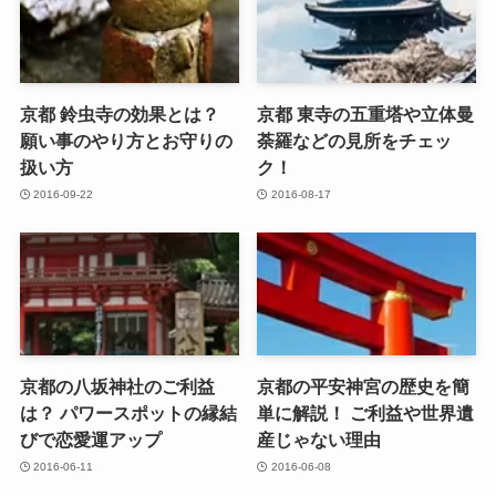
京都 鈴虫寺の効果とは？
京都 東寺の五重塔や立体曼
願い事のやり方とお守りの
荼羅などの見所をチェッ
扱い方
ク！
2016-09-22
2016-08-17
京都の八坂神社のご利益
京都の平安神宮の歴史を簡
は？ パワースポットの縁結
単に解説！ ご利益や世界遺
びで恋愛運アップ
産じゃない理由
2016-06-11
2016-06-08