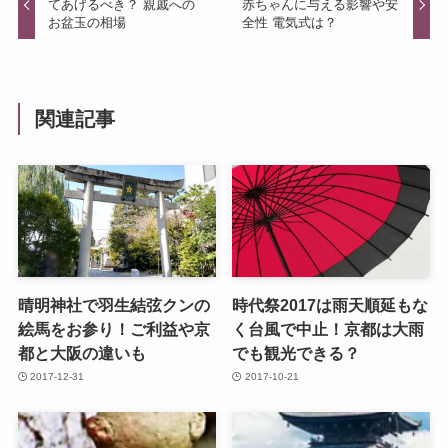
てあげるべき？ 親戚への
赤ちゃんに与える影響や安
お盆玉の相場
全性 電気式は？
関連記事
晴明神社で羽生結弦クンの
時代祭2017は雨天順延もな
絵馬をお参り！ご利益や京
く台風で中止！京都は大雨
都と大阪の違いも
でも観光できる？
2017-12-31
2017-10-21