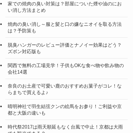
家での焼肉の臭い対策は？部屋についた煙や油のにお
い消し方法まとめ
焼肉の臭い消し～服と髪と口の嫌なニオイを取る方法
は？予防策も
脱臭ハンガーのレビュー評価とナノイー効果はどう？
ズボン対応版も
関西で無料の工場見学！子供もOKな食べ物や飲み物の
会社14選
奈良のお土産で可愛い鹿のおすすめお菓子がコレ！な
らまちで買えるよ♪
晴明神社で羽生結弦クンの絵馬をお参り！ご利益や京
都と大阪の違いも
時代祭2017は雨天順延もなく台風で中止！京都は大雨