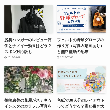
脱臭ハンガーのレビュー評
フェルトの野球グローブの
価とナノイー効果はどう？
作り方（写真＆動画あり）
ズボン対応版も
と無料型紙の配布
2018-08-19
2017-07-06
篠崎恵美の花屋がステキ☆
色紙で30人分のレイアウト
インスタのカラフル写真を
ってどうする？寄せ書き大