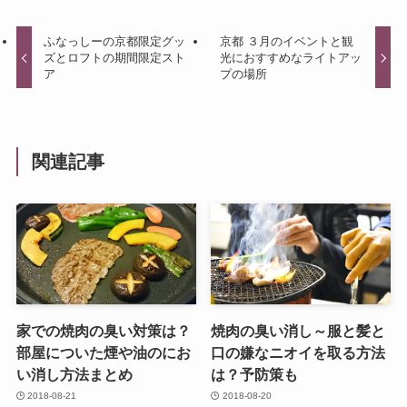
ふなっしーの京都限定グッ
京都 ３月のイベントと観
ズとロフトの期間限定スト
光におすすめなライトアッ
ア
プの場所
関連記事
家での焼肉の臭い対策は？
焼肉の臭い消し～服と髪と
部屋についた煙や油のにお
口の嫌なニオイを取る方法
い消し方法まとめ
は？予防策も
2018-08-21
2018-08-20