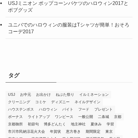
USJミニオン ポップコーンバケツのハロウィン2017と
ボブグッズ
ユニバでのハロウィンの服装はTシャツが簡単！おそろ
コーデ2017
タグ
USJ
お中元
お出かけ
ねぶた祭り
イルミネーション
クリーニング
コミケ
ディズニー
ネイルデザイン
ハウステンボス
ハロウィン
バイト
フード
プレゼント
ボーナス
ライトアップ
ワンピース
一般公開
二条城
京都
京都御所
初節句
博多どんたく
地主神社
夏休み
学習
市川市民納涼花火大会
年賀状
恵方巻き
期間限定
東京