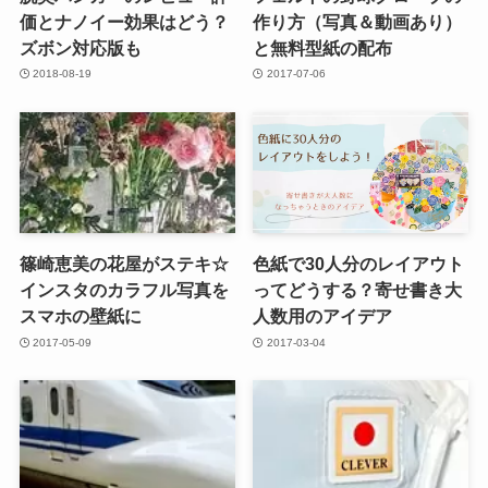
価とナノイー効果はどう？
作り方（写真＆動画あり）
ズボン対応版も
と無料型紙の配布
2018-08-19
2017-07-06
篠崎恵美の花屋がステキ☆
色紙で30人分のレイアウト
インスタのカラフル写真を
ってどうする？寄せ書き大
スマホの壁紙に
人数用のアイデア
2017-05-09
2017-03-04