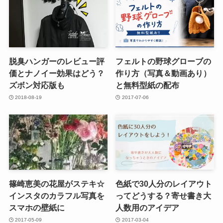
脱臭ハンガーのレビュー評
フェルトの野球グローブの
価とナノイー効果はどう？
作り方（写真＆動画あり）
ズボン対応版も
と無料型紙の配布
2018-08-19
2017-07-06
篠崎恵美の花屋がステキ☆
色紙で30人分のレイアウト
インスタのカラフル写真を
ってどうする？寄せ書き大
スマホの壁紙に
人数用のアイデア
2017-05-09
2017-03-04