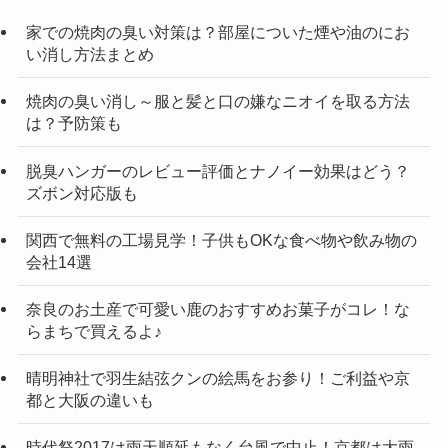
家での焼肉の臭い対策は？部屋についた煙や油のにお
い消し方法まとめ
焼肉の臭い消し～服と髪と口の嫌なニオイを取る方法
は？予防策も
脱臭ハンガーのレビュー評価とナノイー効果はどう？
ズボン対応版も
関西で無料の工場見学！子供もOKな食べ物や飲み物の
会社14選
奈良のお土産で可愛い鹿のおすすめお菓子がコレ！な
らまちで買えるよ♪
晴明神社で羽生結弦クンの絵馬をお参り！ご利益や京
都と大阪の違いも
時代祭2017は雨天順延もなく台風で中止！京都は大雨