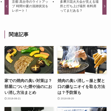
京都 高台寺のライトアッ
多摩川花火大会が見える場
プ 時間や夏の混雑状況を
所と打ち上げ場所 有料席
レポート！
ってまだある？
関連記事
家での焼肉の臭い対策は？
焼肉の臭い消し～服と髪と
部屋についた煙や油のにお
口の嫌なニオイを取る方法
い消し方法まとめ
は？予防策も
2018-08-21
2018-08-20