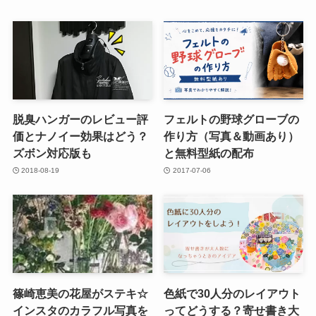
脱臭ハンガーのレビュー評
フェルトの野球グローブの
価とナノイー効果はどう？
作り方（写真＆動画あり）
ズボン対応版も
と無料型紙の配布
2018-08-19
2017-07-06
篠崎恵美の花屋がステキ☆
色紙で30人分のレイアウト
インスタのカラフル写真を
ってどうする？寄せ書き大