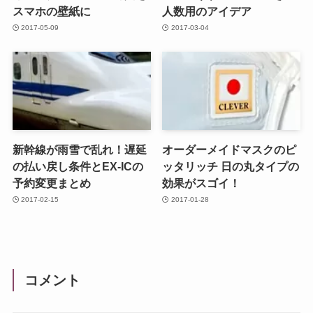
スマホの壁紙に
人数用のアイデア
2017-05-09
2017-03-04
新幹線が雨雪で乱れ！遅延
オーダーメイドマスクのピ
の払い戻し条件とEX-ICの
ッタリッチ 日の丸タイプの
予約変更まとめ
効果がスゴイ！
2017-02-15
2017-01-28
コメント