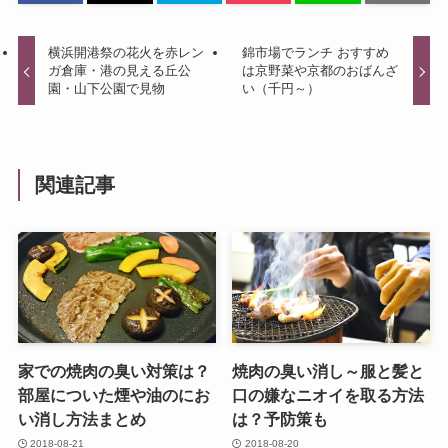
横浜開港祭の花火を赤レン
錦市場でランチ おすすめ
ガ倉庫・港の見える丘公
は京野菜や京都のおばんざ
園・山下公園で見物
い（千円～）
関連記事
家での焼肉の臭い対策は？
焼肉の臭い消し～服と髪と
部屋についた煙や油のにお
口の嫌なニオイを取る方法
い消し方法まとめ
は？予防策も
2018-08-21
2018-08-20