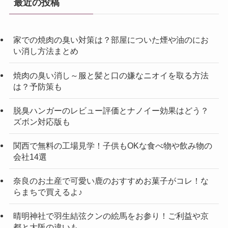
最近の投稿
家での焼肉の臭い対策は？部屋についた煙や油のにお
い消し方法まとめ
焼肉の臭い消し～服と髪と口の嫌なニオイを取る方法
は？予防策も
脱臭ハンガーのレビュー評価とナノイー効果はどう？
ズボン対応版も
関西で無料の工場見学！子供もOKな食べ物や飲み物の
会社14選
奈良のお土産で可愛い鹿のおすすめお菓子がコレ！な
らまちで買えるよ♪
晴明神社で羽生結弦クンの絵馬をお参り！ご利益や京
都と大阪の違いも