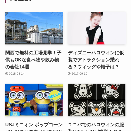
関西で無料の工場見学！子
ディズニーハロウィンに仮
供もOKな食べ物や飲み物
装でアトラクション乗れ
の会社14選
る？ウィッグや帽子は？
2018-08-14
2017-09-19
USJミニオン ポップコーン
ユニバでのハロウィンの服