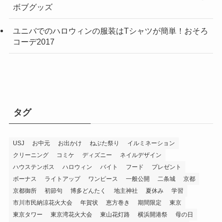
ボブグッズ
ユニバでのハロウィンの服装はTシャツが簡単！おそろ
コーデ2017
タグ
USJ
お中元
お出かけ
ねぶた祭り
イルミネーション
クリーニング
コミケ
ディズニー
ネイルデザイン
ハウステンボス
ハロウィン
バイト
フード
プレゼント
ボーナス
ライトアップ
ワンピース
一般公開
二条城
京都
京都御所
初節句
博多どんたく
地主神社
夏休み
学習
市川市民納涼花火大会
年賀状
恵方巻き
期間限定
東京
東京タワー
東京湾花火大会
東山花灯路
横浜開港祭
母の日