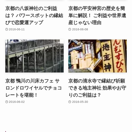
京都の八坂神社のご利益
京都の平安神宮の歴史を簡
は？ パワースポットの縁結
単に解説！ ご利益や世界遺
びで恋愛運アップ
産じゃない理由
2016-06-11
2016-06-08
京都 鴨川の川床カフェ サ
京都の清水寺で縁結び祈願
ロンドロワイヤルでチョコ
できる地主神社 効果やお守
レートを堪能！
りのご利益は？
2016-06-02
2016-05-30