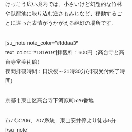
けっこう広い境内では、小さいけど幻想的な竹林
や臥龍池に映り込む逆さもみじなど、移動するご
とに違った表情がうかがえる絶好の場所です。
[su_note note_color=”#fddaa3″
text_color=”#181e19″]
拝観料
：600円（高台寺と高
台寺掌美術館）
夜間拝観時間
：日没後～21時30分(拝観受付終了時
間)
京都市東山区高台寺下河原町526番地
市バス206、207系統 東山安井停より徒歩5分
[/su_note]