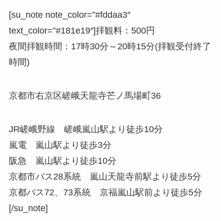
[su_note note_color=”#fddaa3″
text_color=”#181e19″]
拝観料
：500円
夜間拝観時間
：17時30分～20時15分(拝観受付終了
時間)
京都市右京区嵯峨天龍寺芒ノ馬場町36
JR嵯峨野線 嵯峨嵐山駅より徒歩10分
嵐電 嵐山駅より徒歩3分
阪急 嵐山駅より徒歩10分
京都市バス28系統 嵐山天龍寺前駅より徒歩5分
京都バス72、73系統 京福嵐山駅前より徒歩5分
[/su_note]