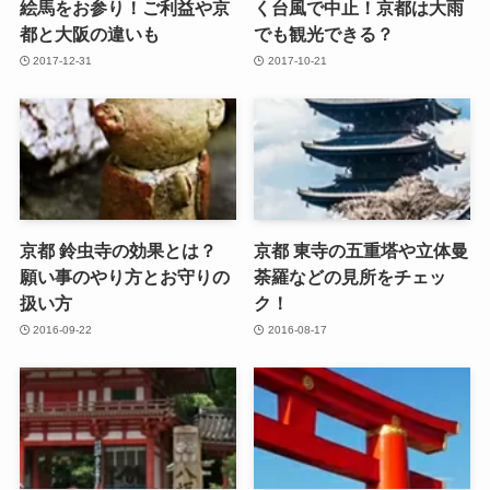
絵馬をお参り！ご利益や京
く台風で中止！京都は大雨
都と大阪の違いも
でも観光できる？
2017-12-31
2017-10-21
京都 鈴虫寺の効果とは？
京都 東寺の五重塔や立体曼
願い事のやり方とお守りの
荼羅などの見所をチェッ
扱い方
ク！
2016-09-22
2016-08-17