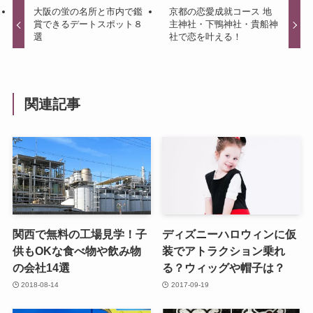
大阪の蛍の名所と市内で鑑
京都の恋愛成就コース 地
賞できるデートスポット８
主神社・下鴨神社・貴船神
選
社で恋を叶える！
関連記事
関西で無料の工場見学！子
ディズニーハロウィンに仮
供もOKな食べ物や飲み物
装でアトラクション乗れ
の会社14選
る？ウィッグや帽子は？
2018-08-14
2017-09-19