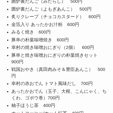
囲炉裏だんご（みたらし）
500円
囲炉裏だんご（よもぎあんこ）
500円
炙りクレープ（チョコカスタード）
600円
金箔入り あったかお汁粉
600円
みるく焼き
600円
豚串の朴葉味噌焼き
600円
幸村の焼き味噌おにぎり（2個）
600円
豚串と焼き味噌おにぎりの朴葉焼きセット
900円
戦国おやき（真田肉みそ＆豊臣あんこ）
500
円
幸村の赤おでん トマト風味だし
700円
あったかおでん（玉子、大根、こんにゃく、ち
くわ、ゴボウ巻）
700円
柚子ほうじ茶
400円