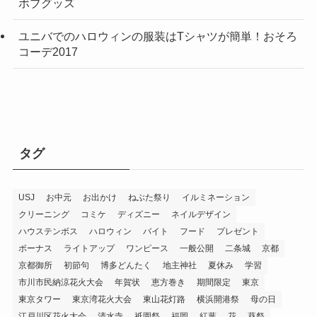
ボブグッズ
ユニバでのハロウィンの服装はTシャツが簡単！おそろ
コーデ2017
タグ
USJ
お中元
お出かけ
ねぶた祭り
イルミネーション
クリーニング
コミケ
ディズニー
ネイルデザイン
ハウステンボス
ハロウィン
バイト
フード
プレゼント
ボーナス
ライトアップ
ワンピース
一般公開
二条城
京都
京都御所
初節句
博多どんたく
地主神社
夏休み
学習
市川市民納涼花火大会
年賀状
恵方巻き
期間限定
東京
東京タワー
東京湾花火大会
東山花灯路
横浜開港祭
母の日
江戸川区花火大会
清水寺
祇園祭
福岡
紅葉
花
葵祭