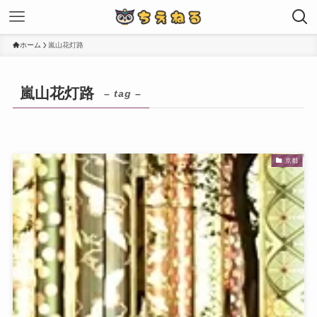
ホーム
嵐山花灯路
嵐山花灯路
– tag –
京都