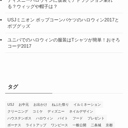
ディズニーハロウィンに仮装でアトラクション乗れ
る？ウィッグや帽子は？
USJミニオン ポップコーンバケツのハロウィン2017と
ボブグッズ
ユニバでのハロウィンの服装はTシャツが簡単！おそろ
コーデ2017
タグ
USJ
お中元
お出かけ
ねぶた祭り
イルミネーション
クリーニング
コミケ
ディズニー
ネイルデザイン
ハウステンボス
ハロウィン
バイト
フード
プレゼント
ボーナス
ライトアップ
ワンピース
一般公開
二条城
京都